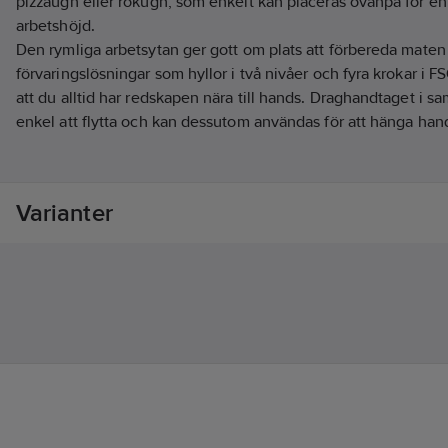
pizzaugn eller rökugn, som enkelt kan placeras ovanpå för e
arbetshöjd.
Den rymliga arbetsytan ger gott om plats att förbereda maten
förvaringslösningar som hyllor i två nivåer och fyra krokar i FS
att du alltid har redskapen nära till hands. Draghandtaget i 
enkel att flytta och kan dessutom användas för att hänga hand
Vagnen kan byggas ihop med en likadan modell eller kombin
Gasol 58 WG för att skapa ett utekök. Tack vare stabila hjul o
Varianter
är den både säker att använda och lätt att flytta.
Artikelnr:
83507359
Lev. artikelnr:
54110510
Ean artikelnr:
6414676023234
Materialklass
BG0280