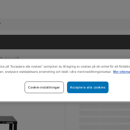
llbehör grill
cka på "Acceptera alla cookies" samtycker du till lagring av cookies på din enhet för att förbätt
Mer informa
en, analysera webbplatsens användning och bistå i våra marknadsföringsinsatser.
MUURIKKA
Grillvagn Muuri
Acceptera alla cookies
Cookie-inställningar
GRILLVAGN SVART MUU
Artikelnr:
83507359
Lev. artikelnr:
54110510