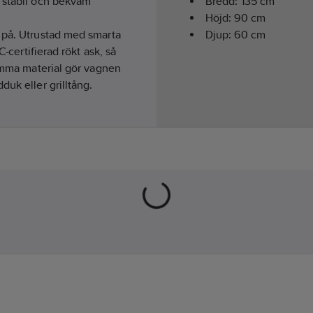
n stabil och bekväm
Bredd:
135
cm
Höjd:
90
cm
 på. Utrustad med smarta
Djup:
60
cm
C-certifierad rökt ask, så
samma material gör vagnen
duk eller grilltång.
eras med Stekhällsset
ch en stadig konstruktion