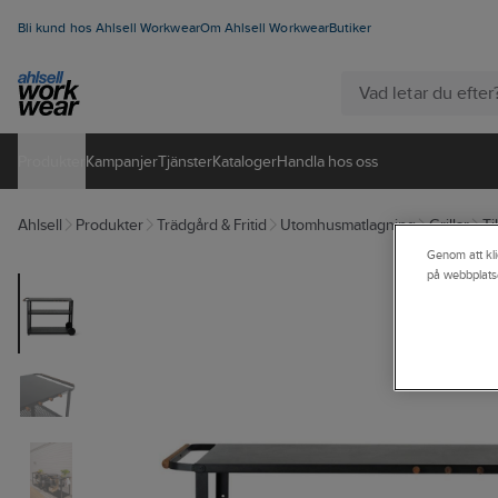
Bli kund hos Ahlsell Workwear
Om Ahlsell Workwear
Butiker
Produkter
Kampanjer
Tjänster
Kataloger
Handla hos oss
Ahlsell
Produkter
Trädgård & Fritid
Utomhusmatlagning
Grillar
Ti
Genom att kli
på webbplats