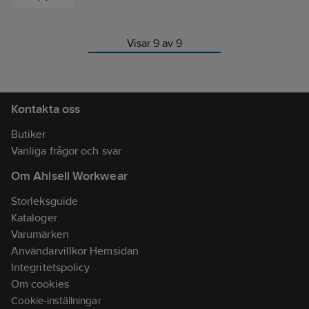
gasolbrännaren
gasolslang med
eller grilltång.
och stekhällen
en diameter av
Snörlåsning
11 mm samt 2
Vagnen kan
längst ner på
slangklämmor.
Visar 9 av 9
byggas ihop med
huven
en likadan modell
eller kombineras
med Stekhällsset
Gasol 58 WG för att
Kontakta oss
skapa ett utekök.
Tack vare stabila
hjul och en stadig
Butiker
konstruktion är
Vanliga frågor och svar
den både säker att
använda och lätt
Om Ahlsell Workwear
att flytta.
Storleksguide
Kataloger
Varumärken
Användarvillkor Hemsidan
Integritetspolicy
Om cookies
Cookie-inställningar