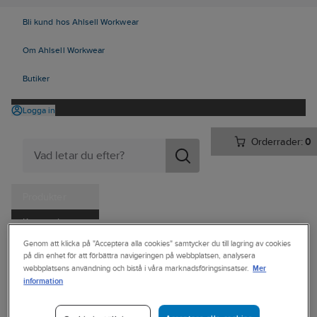
Bli kund hos Ahlsell Workwear
Om Ahlsell Workwear
Butiker
Logga in
Orderrader:
0
Produkter
Kampanjer
Ahlsell
Produkter
Trädgård & Fritid
Utomhusmatlagning
Genom att klicka på "Acceptera alla cookies" samtycker du till lagring av cookies
Tjänster
på din enhet för att förbättra navigeringen på webbplatsen, analysera
Stekhällar
Tillbehör hällar
Mer
webbplatsens användning och bistå i våra marknadsföringsinsatser.
Kataloger
information
HÄLLMARK
Handla hos oss
Förvaringsväska