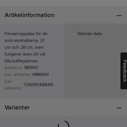
Artikelinformation
Förvaringspåse för de
Teknisk data
små stekhällarna, 21
cm och 28 cm, men
fungerar även till vår
lilla kaffepannan.
Feedba
Artikelnr:
9811147
Lev. artikelnr:
HM8841
Ean
7340115488410
artikelnr:
Materialklass
BH0130
Varianter