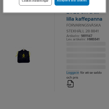
Acceptera alla cookies
Cookie-inställningar
till stekhäll
21/28 cm & till
lilla kaffepanna
FÖRVARINGSVÄSKA
STEKHÄLL 28 8841
Artikelnr:
9811147
Lev. artikelnr:
HM8841
Logga in
för att se saldo
och pris