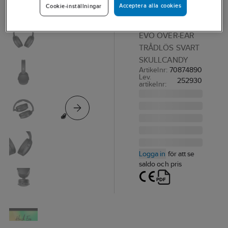
Acceptera alla cookies
Cookie-inställningar
Hesh EVO
HÖRLURAR HESH
EVO OVER-EAR
TRÅDLÖS SVART
SKULLCANDY
Artikelnr:
70874890
Lev.
252930
artikelnr:
Logga in
för att se
saldo och pris