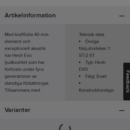
Artikelinformation
Med kraftfulla 40 mm
Teknisk data
element och
Övriga
exceptionell akustik
förp.storlekar:
1
har Hesh Evo
ST/2 ST
ljudkvalitet som har
Typ:
Hesh
förfinats under fyra
EVO
Feedba
generationer av
Färg:
Svart
ständiga förbättringar.
Tillsammans med
Konstruktionstyp:
enastående ljud är
Over-ear hörlur
Hesh Evo konstruerad
Bluetooth:
Varianter
med precis rätt mängd
Ja
tillagda funktioner för
Lyssningstid
att göra ditt liv lite
(upp till):
22
h