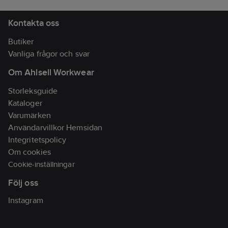
810015587195
artikelnr:
Materialklass
BF0100
Kontakta oss
Butiker
Vanliga frågor och svar
Om Ahlsell Workwear
Storleksguide
Kataloger
Varumärken
Användarvillkor Hemsidan
Integritetspolicy
Om cookies
Cookie-inställningar
Följ oss
Instagram