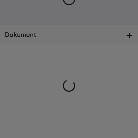
enklare. Hesh EVO har
Impedans:
inbyggd Tile™ -
32
Ohm
sökningsteknik. Om
Vikt:
213
g
du någonsin förlorar
Max.
dina hörlurar kan du
ljudtrycksnivå:
Dokument
enkelt "ringa" dem
91.3
dB
från Tile-appen.
• Upp till 22 timmar
batteri +
snabbladdning
• Kontrollera musik +
samtal
• Hopfällbar design
• Inbyggd Tile®
Sökningsteknik
Artikelnr:
70874890
Lev. artikelnr:
252930
Ean