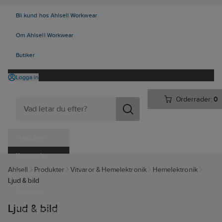
Bli kund hos Ahlsell Workwear
Om Ahlsell Workwear
Butiker
Logga in
Orderrader:
0
Produkter
Kampanjer
Ahlsell
Produkter
Vitvaror & Hemelektronik
Hemelektronik
Tjänster
Ljud & bild
Kataloger
Ljud & bild
Handla hos oss