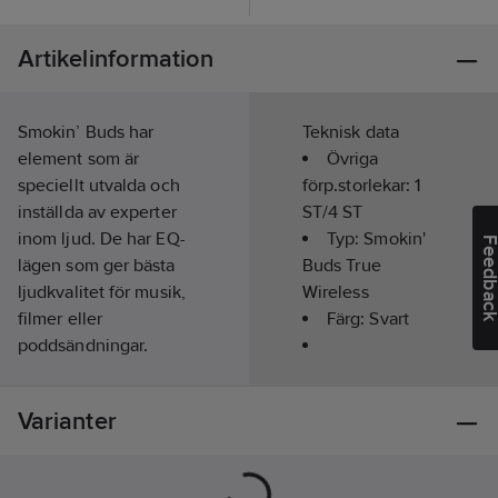
Artikelinformation
Smokin’ Buds har
Teknisk data
element som är
Övriga
speciellt utvalda och
förp.storlekar:
1
inställda av experter
ST/4 ST
inom ljud. De har EQ-
Typ:
Smokin'
Feedba
lägen som ger bästa
Buds True
ljudkvalitet för musik,
Wireless
filmer eller
Färg:
Svart
poddsändningar.
Bägge öronsnäckorna
Konstruktionstyp:
är utrustade med en
In-ear hörlur
Varianter
mikrofon.
Bluetooth:
Öroninsatserna har en
Ja
oval form vilket gör att
Lyssningstid