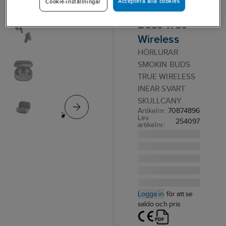
Acceptera alla cookies
Cookie-inställningar
Smokin'
Buds True
Wireless
HÖRLURAR
SMOKIN BUDS
TRUE WIRELESS
INEAR SVART
SKULLCANY
Artikelnr:
70874896
Lev.
254097
artikelnr:
Logga in
för att se
saldo och pris