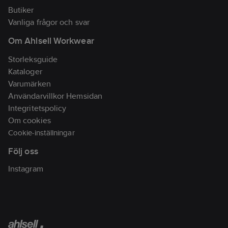
öronsnäckorna och 12
Butiker
timmar i fodralet. De
Vanliga frågor och svar
är även IPX4-svett-
Om Ahlsell Workwear
och vattenbeständiga
så att de är perfekt
Storleksguide
även vid tuffa
Kataloger
träningspass.
Varumärken
Artikelnr:
70874896
Användarvillkor Hemsidan
Lev. artikelnr:
254097
Integritetspolicy
Ean
Om cookies
810045688770
artikelnr:
Cookie-inställningar
Materialklass
BF0100
Följ oss
Instagram