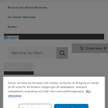
Bli kund hos Ahlsell Workwear
Om Ahlsell Workwear
Butiker
Logga in
Orderrader:
0
Produkter
Kampanjer
Ahlsell
Produkter
Vitvaror & Hemelektronik
Hemelektronik
Genom att klicka på "Acceptera alla cookies" samtycker du till lagring av cookies
Tjänster
på din enhet för att förbättra navigeringen på webbplatsen, analysera
Ljud & bild
Hörlurar
Mer
webbplatsens användning och bistå i våra marknadsföringsinsatser.
Kataloger
information
SKULLCANDY
Handla hos oss
Hörlurar,