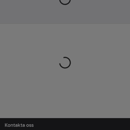
de sitter bekvämt i
(upp till):
20
h
öronen samt att det
ger extra ljudisolering.
Kapslingsklass
(IP):
IPX4
Smokin’ Buds slås på
automatiskt och
Röststyrning:
Ja
ansluts till den senast
parade enheten varje
gång de tas ut från
laddningsfodralet. Via
touchkontroll kan du
också aktivera
enhetens ursprungliga
röstassistent.
Dessutom har Smokin’
Buds Bluetooth 5.1.
20+ timmars batteritid
Kontakta oss
fördelat på 8 timmar i