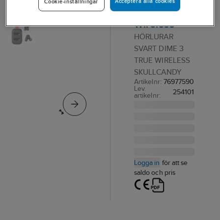
Acceptera alla cookies
Cookie-inställningar
Dime 3 True
Wireless
HÖRLURAR
SVART DIME 3
TRUE WIRELESS
SKULLCANDY
Artikelnr:
76977590
Lev.
254101
artikelnr:
Logga in
för att se
saldo och pris