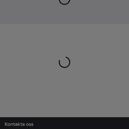
multipointparning
säkerställer en robust
anslutning och sömlös
övergång mellan
enheter, Activate
Assistant-funktion gör
det enkelt att aktivera
Alexa, Siri eller någon
annan assistent du
använder. Lång
batteritid (8 timmar i
lurarna, 12 timmar i
fodralet), en IPX4
vattentät klassificering
och en integrerad
säkerhetslina. Med
Tile hitta-teknik kan
du bara "ringa" dem
Kontakta oss
från den kostnadsfria