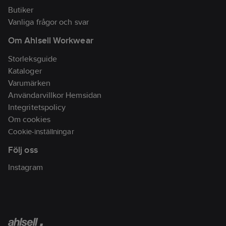
Tile-appen.
Butiker
Vanliga frågor och svar
• Upp till 20 timmars
Om Ahlsell Workwear
batteritid
• Snabbladdning (10
Storleksguide
minuter = 2 timmar)
Kataloger
• Inbyggt band för
Varumärken
säker portabilitet
Användarvillkor Hemsidan
• Inbyggd Tile Finding-
Integritetspolicy
teknik
Om cookies
Cookie-inställningar
Dime 3 True Wireless
Följ oss
Earbuds levereras
med laddningsfodral,
Instagram
örongels (S, M, L),
USB-C-laddningskabel
och användarguide.
Artikelnr:
76977590
Lev. artikelnr:
254101