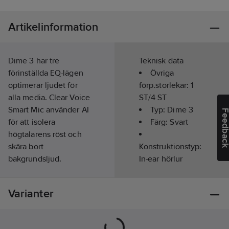
Artikelinformation
Dime 3 har tre
Teknisk data
förinställda EQ-lägen
Övriga
optimerar ljudet för
förp.storlekar:
1
alla media. Clear Voice
ST/4 ST
Smart Mic använder AI
Typ:
Dime 3
Feedba
för att isolera
Färg:
Svart
högtalarens röst och
skära bort
Konstruktionstyp:
bakgrundsljud.
In-ear hörlur
Hörlurarna är
Bluetooth:
fullspäckade med
Ja
Varianter
funktioner som gör
Lyssningstid
ditt liv enklare.
(upp till):
20
h
Bluetooth 5.3 och