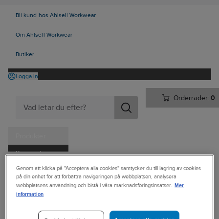
Bli kund hos Ahlsell Workwear
Om Ahlsell Workwear
Butiker
Logga in
Orderrader:
0
Produkter
Kampanjer
Ahlsell
Produkter
Vitvaror & Hemelektronik
Hemelektronik
Genom att klicka på "Acceptera alla cookies" samtycker du till lagring av cookies
Tjänster
på din enhet för att förbättra navigeringen på webbplatsen, analysera
Ljud & bild
Hörlurar
Mer
webbplatsens användning och bistå i våra marknadsföringsinsatser.
Kataloger
information
SKULLCANDY
Handla hos oss
Hörlurar,