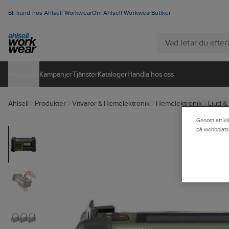
Bli kund hos Ahlsell Workwear
Om Ahlsell Workwear
Butiker
Produkter
Kampanjer
Tjänster
Kataloger
Handla hos oss
Ahlsell
Produkter
Vitvaror & Hemelektronik
Hemelektronik
Ljud & 
Genom att kli
på webbplats