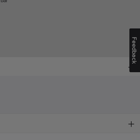
rbar
Feedback
40
eri