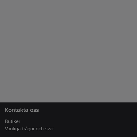
• DC-ut (5 V/1 A) USB Typ-A för laddning av mindre enheter
• DC-In (5 V/2.4 A) USB-C
• USB Typ-A till USB-C
Levereras med USB-A till USB-C-laddkabel och handlovsrem
Artikelnr:
9812141
Lev. artikelnr:
MMR99GREEN
Ean artikelnr:
4711317996646
Materialklass
BF0100
Kontakta oss
Butiker
Vanliga frågor och svar