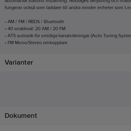
automatisk stations inställning. Nödläges belysning och mas
fungerar också som laddare till andra mindre enheter som t.ex
• AM / FM / RBDS / Bluetooth
• 40 snabbval: 20 AM / 20 FM
• ATS autosök för smidiga kanalsökningar (Auto Tuning Syste
• FM Mono/Stereo omkopplare
• Ström via vevdynamo, solpanel eller USB-C
• LED-indikator för batterinivå
Varianter
• LED-strålkastare justerbar i 5 lägen (bl.a. blinkning, SOS/Mo
• Rött ljus för mörkerseende
• Nödljus för alla oförutsedda lägen
• Inbyggd klocka
• Inbyggd premiumhögtalare
• Alarm med 7 olika ljudnivåer
• Volymkontroll (av/på)
• Justerbar bakgrundsbelysning för timer
Dokument
• IP55, damm- och vattentålig
• AUX-In och stereoingång