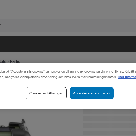
bild
Radio
cka på "Acceptera alla cookies" samtycker du till lagring av cookies på din enhet för att förbätt
Mer informa
en, analysera webbplatsens användning och bistå i våra marknadsföringsinsatser.
SANGEAN
Nödradio/vevra
NÖDRADIO AM/FM/RDS
Acceptera alla cookies
Cookie-inställningar
Artikelnr:
9812141
Lev. artikelnr:
MMR99GREE