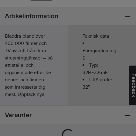
Artikelinformation
Bläddra bland över
Teknisk data
400 000 filmer och
TV-avsnitt från dina
Energimärkning:
streamingtjänster – på
E
ett ställe, och
Typ:
organiserade efter de
32HF2265E
Feedba
genrer och ämnen
Utförande:
som intresserar dig
32"
mest. Upptäck nya
filmer och program
baserat på vad du har
Varianter
tittat på och vad som
intresserar dig, och du
kan till och med