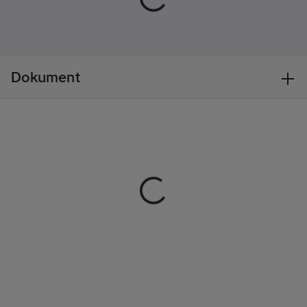
uppdatera din
bevakningslista och
styra din TV – allt från
din telefon. Dessutom
kan du be Google
Dokument
Assistant att hitta
filmer, streama appar,
spela musik och styra
TV:n – allt med din
röst.
HDR ger dig ännu mer
optiskt utrymme när
du tittar på TV. Med
extra ljusstyrka och
kontrast samt ett
bredare färgomfång
passar bilden perfekt
för det mänskliga
ögat. Ljusa bilder är