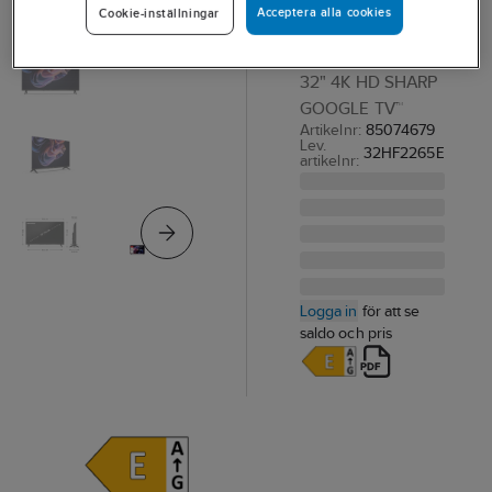
Acceptera alla cookies
Cookie-inställningar
Google TV™,
HD
32" 4K HD SHARP
GOOGLE TV™
Artikelnr:
85074679
Lev.
32HF2265E
artikelnr:
Logga in
för att se
saldo och pris