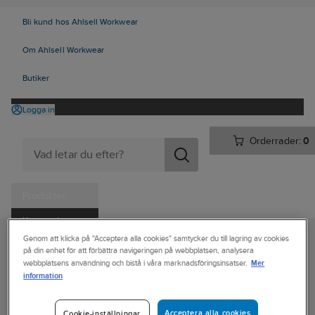
Bli kund hos Ahlsell Workwear
Om Ahlsell Workwear
Butiker
Logga in
Orderrader:
0
Produkter
Kampanjer
Genom att klicka på "Acceptera alla cookies" samtycker du till lagring av cookies
Ahlsell
Produkter
Vitvaror & Hemelektronik
Hemelektronik
Tjänster
på din enhet för att förbättra navigeringen på webbplatsen, analysera
Ljud & bild
Högtalare
Mer
webbplatsens användning och bistå i våra marknadsföringsinsatser.
Kataloger
information
Högtalare
Handla hos oss
Acceptera alla cookies
Cookie-inställningar