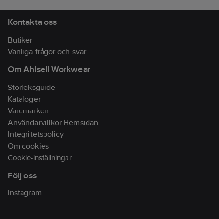
och USB
MP3/WAV/FLAC-
Kontakta oss
uppspelning med
Butiker
laddningsfunktion
Vanliga frågor och svar
Artikelnr:
82912449
Lev. artikelnr:
PS921BK
Om Ahlsell Workwear
Materialklass
BF0100
Storleksguide
Kataloger
Varumärken
Användarvillkor Hemsidan
Integritetspolicy
Om cookies
Cookie-inställningar
Följ oss
Instagram