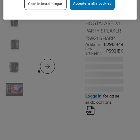
Acceptera alla cookies
Cookie-inställningar
Party
Speaker
HÖGTALARE 2.1
PARTY SPEAKER
PS921 SHARP
Artikelnr:
82912449
Lev.
PS921BK
artikelnr:
Logga in
för att se
saldo och pris