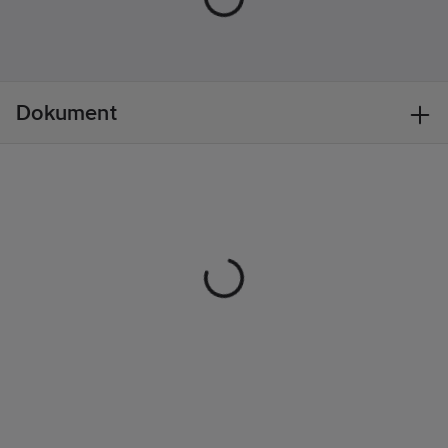
högtalarna samma
Kapslingsklass
Bluetooth-ljudkälla
(IP):
IPX5
och fungerar som
Bärbar:
Ja
vänster och höger
Höjd:
226
kanal (True Wireless
mm
Dokument
Stereo). Montera din
Bredd:
220
högtalare på ett stativ
mm
eller väggfäste med
Djup:
220
hjälp av M6-
mm
skruvgängan som är
Vikt:
2.8
kg
inbyggd i basen.
- 2.1-kanaligt ljud: 2 x
2" högtalarelement + 1
x 4" subwoofer
- 3D-spatialt ljud och
Super Bass-boost för
ett klubbliknande ljud
- 3,5 mm Aux-ingång