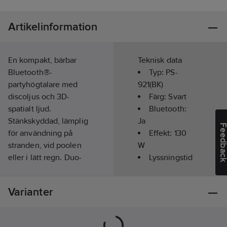
Artikelinformation
En kompakt, bärbar
Teknisk data
Bluetooth®-
Typ:
PS-
partyhögtalare med
921(BK)
discoljus och 3D-
Färg:
Svart
spatialt ljud.
Bluetooth:
Stänkskyddad, lämplig
Ja
Feedba
för användning på
Effekt:
130
stranden, vid poolen
W
eller i lätt regn. Duo-
Lyssningstid
läge - anslut två
(upp till):
14
h
enheter av samma
Varianter
modell trådlöst med
Laddningstid:
3
en knapptryckning.
h
Tillsammans delar